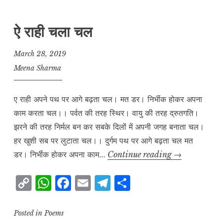
y
s
e
l
g
r
L
A
b
r
e
ऐ राही चला चल
i
p
o
a
n
p
o
m
March 28, 2019
k
k
Meena Sharma
ए राही अपने पथ पर आगे बढ़ता चल। मत डर। निर्भीक होकर अपना
काम करता चल।। पर्वत की तरह स्थिर। वायु की तरह द्रुतगति।
झरने की तरह निर्मल बन कर सबके दिलों में अपनी जगह बनाता चल।
हर खुशी सब पर लुटाता चल।। दुर्गम पथ पर आगे बढ़ता चल मत
ऐ
डर। निर्भीक होकर अपना काम…
Continue reading
→
राही
C
W
F
E
T
S
चला
o
h
a
m
el
h
चल
p
at
c
ai
e
a
Posted in
Poems