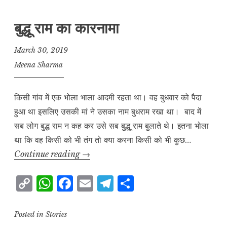
बुद्धू राम का कारनामा
March 30, 2019
Meena Sharma
किसी गांव में एक भोला भाला आदमी रहता था। वह बुधवार को पैदा
हुआ था इसलिए उसकी मां ने उसका नाम बुधराम रखा था। बाद में
सब लोग बुद्ध राम न कह कर उसे सब बुद्धू राम बुलाते थे। इतना भोला
था कि वह किसी को भी तंग तो क्या करना किसी को भी कुछ…
बुद्धू
Continue reading
→
राम
C
W
F
E
T
S
का
o
h
a
m
el
h
कारनामा
p
at
c
ai
e
a
Posted in
Stories