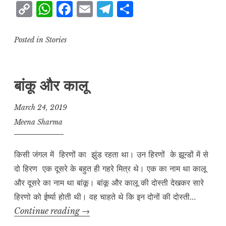
C
W
F
E
T
S
होत
o
h
a
m
el
h
क्या
जब
p
at
c
ai
e
a
Posted in
Stories
चिड़िया
y
s
e
l
g
r
चुग
L
A
b
r
e
गई
बांकू और कालू
i
p
o
a
खेत)
n
p
o
m
March 24, 2019
k
k
Meena Sharma
किसी जंगल में हिरणों का झुंड रहता था। उन हिरणों के झून्डों में से
दो हिरण एक दूसरे के बहुत ही गहरे मित्र थे। एक का नाम था कालू
और दूसरे का नाम था बांकू। बांकू और कालू की दोस्ती देखकर सारे
हिरणो को ईर्ष्या होती थी। वह चाहते थे कि इन दोनों की दोस्ती…
बांकू
Continue reading
→
और