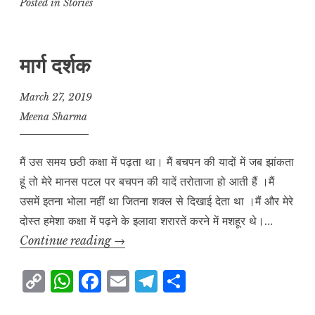
p
at
c
ai
e
a
Posted in
Stories
y
s
e
l
g
r
L
A
b
r
e
मार्ग दर्शक
i
p
o
a
n
p
o
m
March 27, 2019
k
k
Meena Sharma
मैं उस समय छठी कक्षा में पढ़ता था। मैं बचपन की यादों में जब झांकता
हूं तो मेरे मानस पटल पर बचपन की यादें तरोताजा हो आती हैं ।मैं
उसमें इतना भोला नहीं था जितना शक्ल से दिखाई देता था ।मैं और मेरे
दोस्त हमेशा कक्षा में पढ़ने के इलावा शरारतें करने में मशहूर थे।…
मार्ग
Continue reading
→
दर्शक
C
W
F
E
T
S
o
h
a
m
el
h