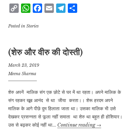
C
W
F
E
T
S
कालू
o
h
a
m
el
h
p
at
c
ai
e
a
Posted in
Stories
y
s
e
l
g
r
L
A
b
r
e
(शेरु और वीरु की दोस्ती)
i
p
o
a
n
p
o
m
March 23, 2019
k
k
Meena Sharma
शेरु अपनें मालिक संग एक छोटे से घर में था रहता। अपने मालिक के
संग रहकर खूब आनंद से था जीया करता।। शेरू हरदम अपने
मालिक के आगे पीछे दुम हिलाता जाता था। उसका मालिक भी उसे
देखकर प्रसन्नता से फूला नहीं समाता था शेरु था बहुत ही होशियार।
(शेरु
उस से बढ़कर कोई नहीं था…
Continue reading
→