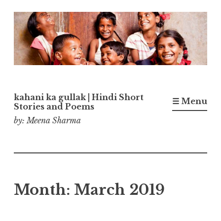
Skip
to
content
kahani ka gullak | Hindi Short
☰ Menu
Stories and Poems
by: Meena Sharma
Month:
March 2019