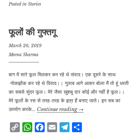
p
at
c
ai
e
a
Posted in
Stories
y
s
e
l
g
r
L
A
b
r
e
फूलों की गुफ्तगू
i
p
o
a
n
p
o
m
March 26, 2019
k
k
Meena Sharma
बाग में सारे फूल मिलकर कर रहे थे संवाद। एक दूसरे के साथ
नोकझोंक कर रहे थे विवाद।। गुलाब आगे आकर बोला मैं तो हूं धरती
का सबसे सुंदर फूल। मेरे जैसा खुशबु दार कोई और नहीं है फूल।।
मेरे फूलों के रस से तरह-तरह के इत्र हैं बनाए जाते। इन सब का
फूलों
उपयोग करके…
Continue reading
→
की
C
W
F
E
T
S
गुफ्तगू
o
h
a
m
el
h