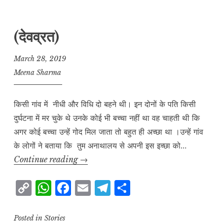
y
s
e
l
g
r
L
A
b
r
e
(देवव्रत)
i
p
o
a
n
p
o
m
March 28, 2019
k
k
Meena Sharma
किसी गांव में नीधी और विधि दो बहने थी। इन दोनों के पति किसी
दुर्घटना में मर चुके थे उनके कोई भी बच्चा नहीं था वह चाहती थी कि
अगर कोई बच्चा उन्हें गोद मिल जाता तो बहुत ही अच्छा था ।उन्हें गांव
के लोगों ने बताया कि तुम अनाथालय से अपनी इस इच्छा को…
(देवव्रत)
Continue reading
→
C
W
F
E
T
S
o
h
a
m
el
h
p
at
c
ai
e
a
Posted in
Stories