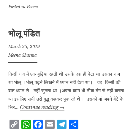
p
at
c
ai
e
a
Posted in
Poems
y
s
e
l
g
r
L
A
b
r
e
भोलू पंडित
i
p
o
a
n
p
o
m
March 25, 2019
k
k
Meena Sharma
किसी गांव में एक बुढ़िया रहती थी उसके एक ही बेटा था उसका नाम
था भोलू ।भोलू पढ़ने लिखने में ध्यान नहीं देता था। वह किसी की
बात ध्यान से नहीं सुनता था ।अपना काम भी ठीक ढंग से नहीं करता
था इसलिए सभी उसे बुद्धू कहकर पुकारते थे। उसकी मां अपने बेटे के
भोलू
सिर…
Continue reading
→
पंडित
C
W
F
E
T
S