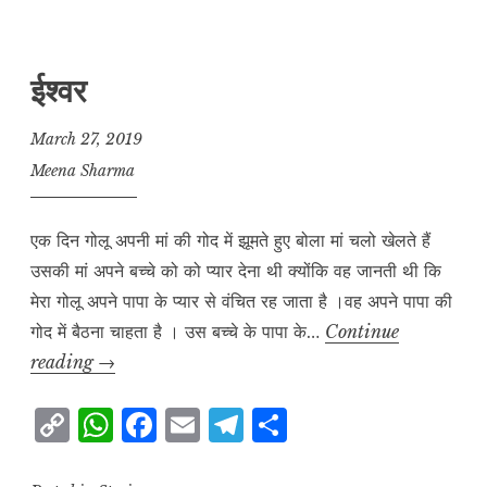
y
s
e
l
g
r
L
A
b
r
e
ईश्वर
i
p
o
a
n
p
o
m
March 27, 2019
k
k
Meena Sharma
एक दिन गोलू अपनी मां की गोद में झूमते हुए बोला मां चलो खेलते हैं
उसकी मां अपने बच्चे को को प्यार देना थी क्योंकि वह जानती थी कि
मेरा गोलू अपने पापा के प्यार से वंचित रह जाता है ।वह अपने पापा की
गोद में बैठना चाहता है । उस बच्चे के पापा के…
Continue
ईश्वर
reading
→
C
W
F
E
T
S
o
h
a
m
el
h