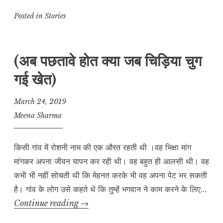
o
h
a
m
el
h
p
at
c
ai
e
a
Posted in
Stories
y
s
e
l
g
r
L
A
b
r
e
(अब पछतावे होत क्या जब चिड़िया चुग
i
p
o
a
गई खेत)
n
p
o
m
k
k
March 24, 2019
Meena Sharma
किसी गांव में रोशनी नाम की एक औरत रहती थी ।वह भिक्षा मांग
मांगकर अपना जीवन यापन कर रही थी। वह बहुत ही आलसी थी। वह
कभी भी नहीं सोचती थी कि मेहनत करके भी वह अपना पेट भर सकती
है। गांव के लोग उसे कहते थे कि तुम्हें भगवान ने काम करने के लिए…
(अब
Continue reading
→
पछतावे