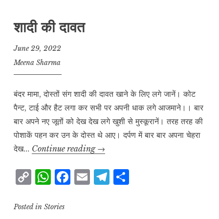
शादी की दावत
June 29, 2022
Meena Sharma
बंदर मामा, दोस्तों संग शादी की दावत खाने के लिए लगे जानें। कोट
पैन्ट, टाई और हैट लगा कर सभी पर अपनी धाक लगे आजमाने।। बार
बार अपने नए जूतों को देख देख लगे खुशी से मुस्कूरानें। तरह तरह की
पोशाकें पहन कर उन के दोस्त थे आए। दर्पण में बार बार अपना चेहरा
शादी
देख…
Continue reading
→
की
C
W
F
E
T
S
दावत
o
h
a
m
el
h
p
at
c
ai
e
a
Posted in
Stories