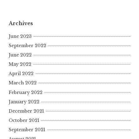
y
s
e
l
g
r
L
A
b
r
e
i
p
o
a
Archives
n
p
o
m
June 2023
k
k
September 2022
June 2022
May 2022
April 2022
March 2022
February 2022
January 2022
December 2021
October 2021
September 2021