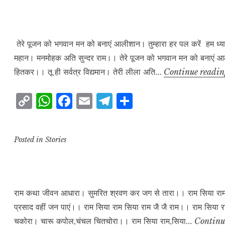
L
A
b
r
e
i
p
o
a
n
p
o
m
तेरे पूजन को भगवान मन को बनाएं आलीशान। तुम्हारा हर पल करें हम ध्य
महान। मनमोहक अति सुन्दर राम।। तेरे पूजन को भगवान मन को बनाएं आलीश
k
k
हितकर।। तू ही सर्वत्र विद्यमान। तेरी लीला अति…
Continue readi
C
W
F
E
T
S
o
h
a
m
el
h
p
at
c
ai
e
a
Posted in
Stories
y
s
e
l
g
r
L
A
b
r
e
i
p
o
a
n
p
o
m
राम कथा जीवन आधारा। सुमरित श्रवण कर जग से तारा।। राम सिया राम ,सि
प्रसाद वहीं जन पाएं।। राम सिया राम सिया राम जै जै राम।। राम सिया र
k
k
चकोरा। चारू कपोल,चंचल चितचोरा।। राम सिया राम,सिया…
Continu