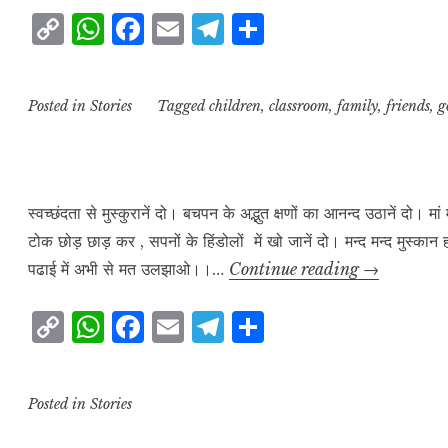
C
W
F
E
T
S
o
h
a
m
el
h
p
at
c
ai
e
a
Posted in
Stories
Tagged
children
,
classroom
,
family
,
friends
,
g
y
s
e
l
g
r
L
A
b
r
e
i
p
o
a
n
p
o
m
स्वच्छंदता से मुस्कुरानें दो। बचपन के अद्भुत क्षणों का आनन्द उठानें दो। मा
टोक छोड़ छाड़ कर , सपनों के हिंडोलों में खो जानें दो। मन्द मन्द मुस्क
k
k
स्वच्छंदता
पढाई में अभी से मत उलझाओ।।…
Continue reading
→
से
C
W
F
E
T
S
मुस्कुरानें
o
h
a
m
el
h
दो।
p
at
c
ai
e
a
Posted in
Stories
y
s
e
l
g
r