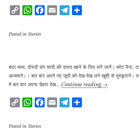
फ़रिश्ता
C
W
F
E
T
S
o
h
a
m
el
h
p
at
c
ai
e
a
Posted in
Stories
y
s
e
l
g
r
L
A
b
r
e
i
p
o
a
n
p
o
m
बंदर मामा, दोस्तों संग शादी की दावत खाने के लिए लगे जानें। कोट पैन्
आजमाने।। बार बार अपने नए जूतों को देख देख लगे खुशी से मुस्कूरानें।
k
k
शादी
में बार बार अपना चेहरा देख…
Continue reading
→
की
C
W
F
E
T
S
दावत
o
h
a
m
el
h
p
at
c
ai
e
a
Posted in
Stories
y
s
e
l
g
r