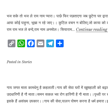
L
A
b
r
e
i
p
o
a
n
p
o
m
भज सके तो भज ले राम नाम प्यारा। पाछे फिर पछताएगा जब छुटेगा घर द्वार
आया कोई पाहुना, भूखा न रहे जाए।। कुटिल वचन न बोलिए,जो काया को क
k
k
राम राम भज ले बन्दे,राम नाम अनमोल। सियाराम…
Continue readin
C
W
F
E
T
S
o
h
a
m
el
h
p
at
c
ai
e
a
Posted in
Stories
y
s
e
l
g
r
L
A
b
r
e
i
p
o
a
n
p
o
m
गाय जगत माता कामधेनु है कहलाती।गाय की सेवा घरों में खुशहाली को बढ
उदधारिणी है गौ माता।समन सकल भव रोग हारिणी है गौ माता।।पृथ्वी पर रहने
k
k
इसके हैं असंख्य उपकार।।गाय की सेवा,पालन पोषण करना है धर्म हमारा