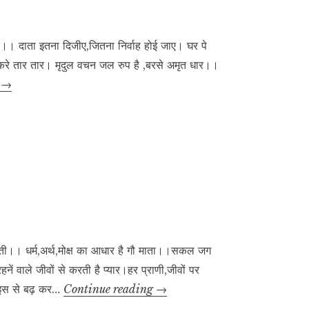
ा।। दाता इतना दिजीए,जितना निर्वाह होई जाए। घर पे
रे तार तार। मृदुल वचन जल रुप है ,बरसे अमृत धार।।
अनमोल
g
→
वचन
़ाती।। धर्म,अर्थ,मोक्ष का आधार है गौ माता।।सकल जग
ं वाले जीवों से करती है प्यार।हर प्राणी,जीवों पर
गाय
।इस से बढ़ कर…
Continue reading
→
माता