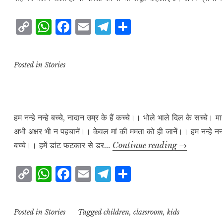
C
W
F
E
T
S
o
h
a
m
el
h
p
at
c
ai
e
a
Posted in
Stories
y
s
e
l
g
r
L
A
b
r
e
i
p
o
a
n
p
o
m
हम नन्हे नन्हे बच्चे, नादान उम्र के हैं कच्चे।। भोले भाले दिल के सच्चे।
अभी अक्षर भी न पहचानें।। केवल मां की ममता को ही जानें।। हम नन्हे नन्हें
k
k
हम
बच्चे।। हमें डांट फटकार से डर…
Continue reading
→
नन्हें
C
W
F
E
T
S
नन्हें
o
h
a
m
el
h
हैं
बच्चे
p
at
c
ai
e
a
Posted in
Stories
Tagged
children
,
classroom
,
kids
y
s
e
l
g
r