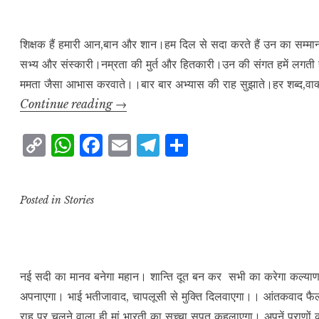
L
A
b
r
e
i
p
o
a
n
p
o
m
शिक्षक हैं हमारी आन,बान और शान।हम दिल से सदा करते हैं उन का सम्मान।।वे ह
सभ्य और संस्कारी।नम्रता की मुर्त और हितकारी।उन की संगत हमें लगत
k
k
ममता जैसा आभास करवाते।।बार बार अभ्यास की राह सुझाते।हर शब्द,वाक्य
शिक्षक
Continue reading
→
C
W
F
E
T
S
o
h
a
m
el
h
p
at
c
ai
e
a
Posted in
Stories
y
s
e
l
g
r
L
A
b
r
e
i
p
o
a
n
p
o
m
नई सदी का मानव बनेगा महान। शान्ति दूत बन कर सभी का करेगा कल्याण।
अपनाएगा। भाई भतीजावाद, चापलूसी से मुक्ति दिलवाएगा।। आंतकवाद फैलान
k
k
राह पर चलने वाला ही मां भारती का सच्चा सपूत कहलाएगा। अपनें प्राणों