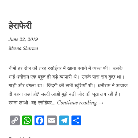
y
s
e
l
g
r
L
A
b
r
e
हेराफेरी
i
p
o
a
n
p
o
m
June 22, 2019
k
k
Meena Sharma
नीमों हर रोज की तरह रसोईघर में खाना बनाने में व्यस्त थी। उसके
भाई धनीराम एक बहुत ही बड़े व्यापारी थे। उनके पास सब कुछ था।
गाड़ी और बंगला था। जिंदगी की सभी खुशियाँ थी। धनीराम ने आवाज
दी बहना कहां हो? जल्दी आओ मुझे बड़ी जोर की भूख लग रही है।
हेराफेरी
खाना लाओ।वह रसोईघर…
Continue reading
→
C
W
F
E
T
S
o
h
a
m
el
h