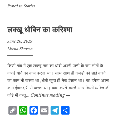
मधुर
p
at
c
ai
e
a
Posted in
Stories
यादें
y
s
e
l
g
r
L
A
b
r
e
लक्खू धोबिन का करिश्मा
i
p
o
a
n
p
o
m
June 20, 2019
k
k
Meena Sharma
किसी गांव में एक लक्खू नाम का धोबी अपनी पत्नी के संग लोगों के
कपड़े धोने का काम करता था। साथ साथ ही कपड़ों को डाई करने
का काम भी करता था ,धोबी बहुत ही नेक इंसान था। वह हमेशा अपना
काम ईमानदारी से करता था। काम करते-करते अगर किसी व्यक्ति की
लक्खू
कोई भी वस्तु…
Continue reading
→
धोबिन
C
W
F
E
T
S
का
करिश्मा