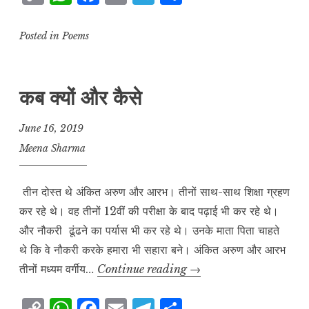
o
h
a
m
el
h
p
at
c
ai
e
a
Posted in
Poems
y
s
e
l
g
r
L
A
b
r
e
कब क्यों और कैसे
i
p
o
a
n
p
o
m
June 16, 2019
k
k
Meena Sharma
तीन दोस्त थे अंकित अरुण और आरभ। तीनों साथ-साथ शिक्षा ग्रहण
कर रहे थे। वह तीनों 12वीं की परीक्षा के बाद पढ़ाई भी कर रहे थे।
और नौकरी ढूंढने का पर्यास भी कर रहे थे। उनके माता पिता चाहते
थे कि वे नौकरी करके हमारा भी सहारा बने। अंकित अरुण और आरभ
कब
तीनों मध्यम वर्गीय…
Continue reading
→
क्यों
और