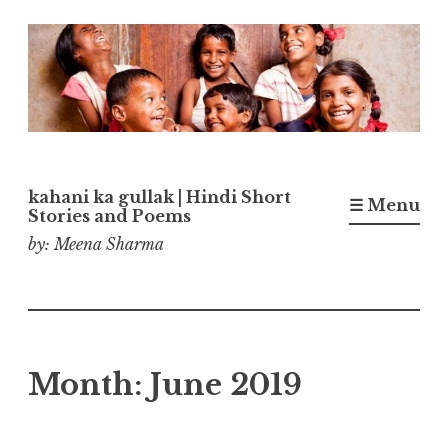
Skip
to
content
kahani ka gullak | Hindi Short
☰ Menu
Stories and Poems
by: Meena Sharma
Month:
June 2019