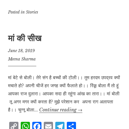
o
h
a
m
el
h
p
at
c
ai
e
a
Posted in
Stories
y
s
e
l
g
r
L
A
b
r
e
मां की सीख
i
p
o
a
n
p
o
m
June 18, 2019
k
k
Meena Sharma
मां बेटे से बोली। तेरे संग है बच्चों की टोली।। तुम हरदम उपद्रव क्यों
मचाते हो? अपनी चीजें हर जगह क्यों फैलाते हो।। रिंकू बोला मैं तो हूं
आपका राज दुलारा। आपका सदा ही रहूंगा आंख का तारा।। मां बोली
तू अगर मगर क्यों करता है? मुझे परेशान कर अपना राग अलापता
मां
है।। चुन्नू बोला…
Continue reading
→
की
C
W
F
E
T
S
सीख