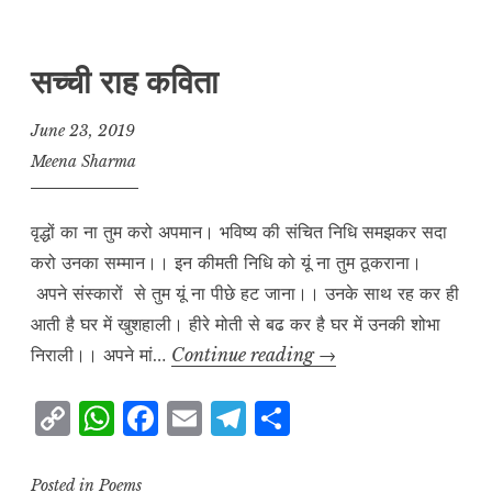
y
s
e
l
g
r
L
A
b
r
e
सच्ची राह कविता
i
p
o
a
n
p
o
m
June 23, 2019
k
k
Meena Sharma
वृद्धों का ना तुम करो अपमान। भविष्य की संचित निधि समझकर सदा
करो उनका सम्मान।। इन कीमती निधि को यूं ना तुम ठूकराना।
अपने संस्कारों से तुम यूं ना पीछे हट जाना।। उनके साथ रह कर ही
आती है घर में खुशहाली। हीरे मोती से बढ कर है घर में उनकी शोभा
सच्ची
निराली।। अपने मां…
Continue reading
→
राह
C
W
F
E
T
S
कविता
o
h
a
m
el
h
p
at
c
ai
e
a
Posted in
Poems