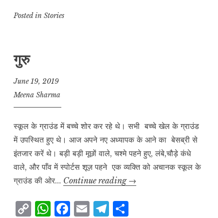
o
h
a
m
el
h
p
at
c
ai
e
a
Posted in
Stories
y
s
e
l
g
r
L
A
b
r
e
गुरु
i
p
o
a
n
p
o
m
June 19, 2019
k
k
Meena Sharma
स्कूल के ग्राउंड में बच्चे शोर कर रहे थे। सभी बच्चे खेल के ग्राउंड
में उपस्थित हुए थे। आज अपने नए अध्यापक के आने का बेसब्री से
इंतजार करें थे। बड़ी बड़ी मूछों वाले, चश्मे पहने हुए, लंबे,चौड़े कंधे
वाले, और पाँव में स्पोर्टस शूज़ पहने एक व्यक्ति को अचानक स्कूल के
गुरु
ग्राउंड की ओर…
Continue reading
→
C
W
F
E
T
S