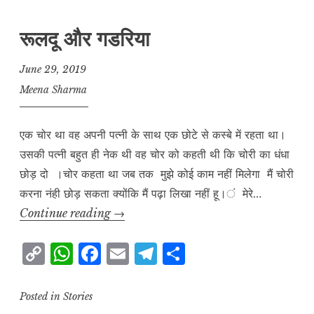
रूलदू और गडरिया
June 29, 2019
Meena Sharma
एक चोर था वह अपनी पत्नी के साथ एक छोटे से कस्बे में रहता था।
उसकी पत्नी बहुत ही नेक थी वह चोर को कहती थी कि चोरी का धंधा
छोड़ दो ।चोर कहता था जब तक मुझे कोई काम नहीं मिलेगा मैं चोरी
करना नंही छोड़ सकता क्योंकि मैं पढ़ा लिखा नहीं हू।ं मेरे…
रूलदू
Continue reading
→
और
C
W
F
E
T
S
गडरिया
o
h
a
m
el
h
p
at
c
ai
e
a
Posted in
Stories