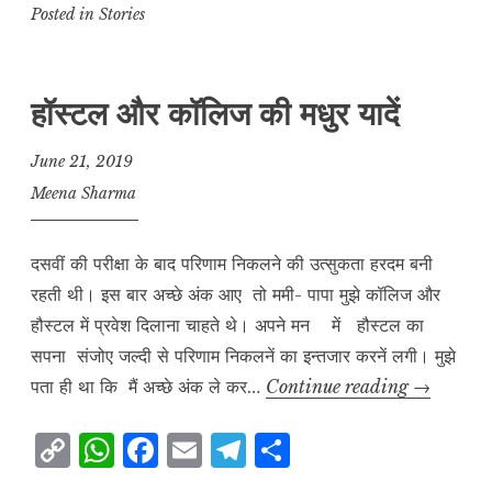
p
at
c
ai
e
a
Posted in
Stories
y
s
e
l
g
r
L
A
b
r
e
हॉस्टल और कॉलिज की मधुर यादें
i
p
o
a
n
p
o
m
June 21, 2019
k
k
Meena Sharma
दसवीं की परीक्षा के बाद परिणाम निकलने की उत्सुकता हरदम बनी
रहती थी। इस बार अच्छे अंक आए तो ममी- पापा मुझे कॉलिज और
हौस्टल में प्रवेश दिलाना चाहते थे। अपने मन में हौस्टल का
सपना संजोए जल्दी से परिणाम निकलनें का इन्तजार करनें लगी। मुझे
हॉस्टल
पता ही था कि मैं अच्छे अंक ले कर…
Continue reading
→
और
C
W
F
E
T
S
कॉलिज
o
h
a
m
el
h
की