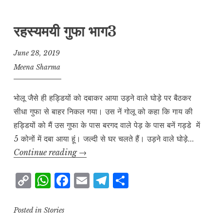
y
s
e
l
g
r
L
A
b
r
e
रहस्यमयी गुफा भाग3
i
p
o
a
n
p
o
m
June 28, 2019
k
k
Meena Sharma
भोलू जैसे ही हड्डियों को दबाकर आया उड़ने वाले घोड़े पर बैठकर
सीधा गुफा से बाहर निकल गया। उस नें गोलू को कहा कि गाय की
हड्डियों को मैं उस गुफा के पास बरगद वाले पेड़ के पास बनें गड्डे में
5 कोनों में दबा आया हूं। जल्दी से घर चलते हैं। उड़ने वाले घोड़े…
रहस्यमयी
Continue reading
→
गुफा
C
W
F
E
T
S
भाग3
o
h
a
m
el
h
p
at
c
ai
e
a
Posted in
Stories