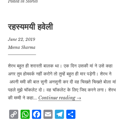
p
at
c
ai
e
a
Posted in
Stories
y
s
e
l
g
r
L
A
b
r
e
रहस्यमयी हवेली
i
p
o
a
n
p
o
m
June 22, 2019
k
k
Meena Sharma
शेरभ बहुत ही शरारती बालक था। एक दिन उसकी मां ने उसे कहा
अगर तुम होमवर्क नहीं करोगे तो तुम्हें बहुत ही मार पड़ेगी। शेरभ ने
अपनी ममी की बात सुनी अनसुनी कर दी वह चिखते चिखते बोला मां
पहले मुझे चॉकलेट दो। वह चॉकलेट के लिए जिद करने लगा। शेरभ
रहस्यमयी
की मम्मी ने कहा…
Continue reading
→
हवेली
C
W
F
E
T
S
o
h
a
m
el
h