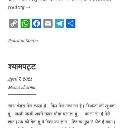
प्रौढ़
reading
→
व्यक्तियों
C
W
F
E
T
S
के
o
h
a
m
el
h
जीवन
को
p
at
c
ai
e
a
Posted in
Stories
खुशहाल
y
s
e
l
g
r
बनाएं
L
A
b
r
e
श्यामपट्ट
i
p
o
a
n
p
o
m
April 7, 2021
k
k
Meena Sharma
सारा चेहरा मेरा काला है। दिल मेरा मतवाला है। शिक्षकों को लुभाता
हूं। जल्दी जल्दी अपने ऊपर चौक चलाता हूं।। काला रंग है मेरी
शान।सब को देता हूं मैं विद्या का ज्ञान। शिक्षक मुझ से लेते हैं काम।