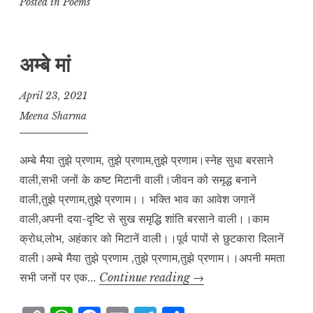
p
at
c
ai
e
a
Posted in
Poems
y
s
e
l
g
r
L
A
b
r
e
अम्बे मां
i
p
o
a
n
p
o
m
April 23, 2021
k
k
Meena Sharma
अम्बे मैया तुझे प्रणाम, तुझे प्रणाम,तुझे प्रणाम।स्नेह सुधा बरसाने
वाली,सभी जनों के कष्ट मिटानी वाली।जीवन को समृद्ध बनाने
वाली,तुझे प्रणाम,तुझे प्रणाम।। भक्ति भाव का आवेश जगानें
वाली,अपनी दया-दृष्टि से सुख समृद्धि शांति बरसाने वाली।।काम
क्रोध,लोभ, अहंकार को मिटानें वाली।।पूर्व पापों से छुटकारा दिलानें
वाली।अम्बे मैया तुझे प्रणाम ,तुझे प्रणाम,तुझे प्रणाम।।अपनी ममता
अम्बे
सभी जनों पर एक…
Continue reading
→
मां