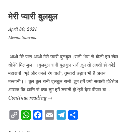
मेरी प्यारी बुलबुल
April 30, 2021
Meena Sharma
‌ आओ मेरे पास आओ मेरी प्यारी बुलबुल।रानी भैया से बोली हम खेल
खेलेंगे मिलजुल।।बुलबुल रानी बुलबुल रानी,तुम तो लगती हो कोई
महारानी।भूरे और काले रंग वाली, तुम्हारी उड़ान भी है अजब
मस्तानी।। बुल बुल रानी बुलबुल रानी ,तुम हमें क्यो सताती हो?तेज
आवाज कि ध्वनि से क्या तुम हमें डराती हो?हमें देख पीपल या…
मेरी
Continue reading
→
प्यारी
C
W
F
E
T
S
बुलबुल
o
h
a
m
el
h