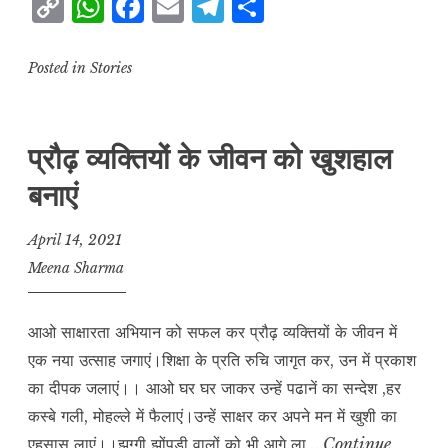
C
W
F
E
T
S
o
h
a
m
el
h
p
at
c
ai
e
a
Posted in
Stories
y
s
e
l
g
r
L
A
b
r
e
प्रौढ़ व्यक्तियों के जीवन को खुशहाल
i
p
o
a
बनाएं
n
p
o
m
k
k
April 14, 2021
Meena Sharma
आओ साक्षारता अभियान को सफल कर प्रौढ़ व्यक्तियों के जीवन में
एक नया उत्साह जगाएं।शिक्षा के प्रति रुचि जागृत कर, उन में प्रकाश
का दीपक जलाएं।। आओ घर घर जाकर उन्हें पढानें का सन्देश ,हर
कस्बे गली, मोहल्ले में फैलाएं।उन्हें साक्षर कर अपने मन में खुशी का
एहसास लाएं।।‌झुग्गी झोंपड़ी वालों को भी आगे ला…
Continue