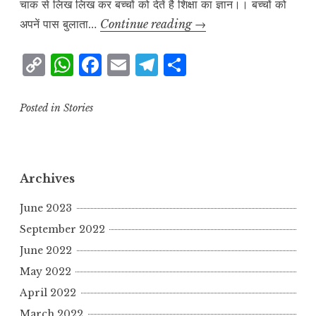
चाक से लिख लिख कर बच्चों को देतें है शिक्षा का ज्ञान।। बच्चों को
श्यामपट्ट
अपनें पास बुलाता…
Continue reading
→
C
W
F
E
T
S
o
h
a
m
el
h
p
at
c
ai
e
a
Posted in
Stories
y
s
e
l
g
r
L
A
b
r
e
i
p
o
a
Archives
n
p
o
m
June 2023
k
k
September 2022
June 2022
May 2022
April 2022
March 2022