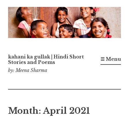
Skip
to
content
kahani ka gullak | Hindi Short
☰ Menu
Stories and Poems
by: Meena Sharma
Month:
April 2021