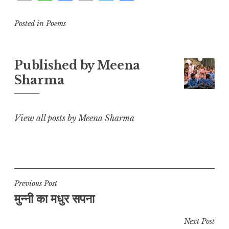
o
h
a
m
el
h
p
at
c
ai
e
a
Posted in
Poems
y
s
e
l
g
r
L
A
b
r
e
Published by
Meena
i
p
o
a
Sharma
n
p
o
m
k
k
View all posts by Meena Sharma
Post
Previous Post
मुन्नी का मधुर सपना
navigation
Next Post