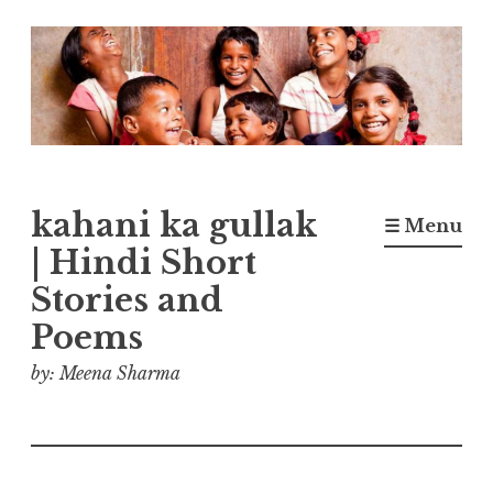
Skip
to
content
kahani ka gullak
☰ Menu
| Hindi Short
Stories and
Poems
by: Meena Sharma