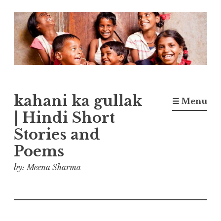
Skip
to
content
kahani ka gullak
☰ Menu
| Hindi Short
Stories and
Poems
by: Meena Sharma