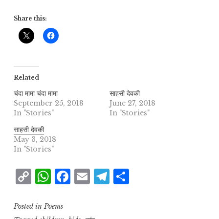
Share this:
Related
चंदा मामा चंदा मामा
साहसी देवकी
September 25, 2018
June 27, 2018
In "Stories"
In "Stories"
साहसी देवकी
May 3, 2018
In "Stories"
C
W
F
E
T
S
o
h
a
m
el
h
p
at
c
ai
e
a
Posted in
Poems