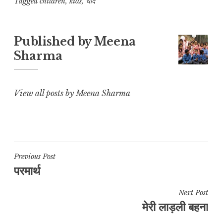
y
s
e
l
g
r
Tagged
children
,
kids
,
चांद
L
A
b
r
e
i
p
o
a
Published by
Meena
n
p
o
m
Sharma
k
k
View all posts by Meena Sharma
Post
Previous Post
परमार्थ
navigation
Next Post
मेरी लाड़ली बहना