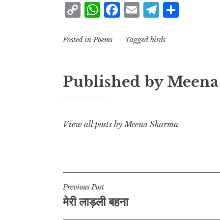
C
W
F
E
T
S
o
h
a
m
el
h
p
at
c
ai
e
a
Posted in
Poems
Tagged
birds
y
s
e
l
g
r
L
A
b
r
e
Published by
Meena
i
p
o
a
n
p
o
m
k
k
View all posts by Meena Sharma
Post
Previous Post
मेरी लाड़ली बहना
navigation