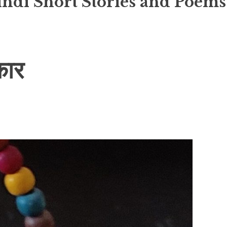
indi Short Stories and Poems
कार