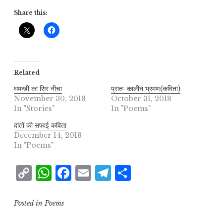
Share this:
Related
घमन्डी का सिर नीचा
प्रातः कालीन भ्रमण(कविता)
November 30, 2018
October 31, 2018
In "Stories"
In "Poems"
दांतों की सफाई कविता
December 14, 2018
In "Poems"
C
W
F
E
T
S
o
h
a
m
el
h
p
at
c
ai
e
a
Posted in
Poems
y
s
e
l
g
r