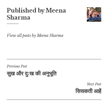
L
A
b
r
e
Published by
Meena
i
p
o
a
Sharma
n
p
o
m
k
k
View all posts by Meena Sharma
Post
Previous Post
सुख और दुःख की अनुभूति
navigation
Next Post
सिसकती आहें