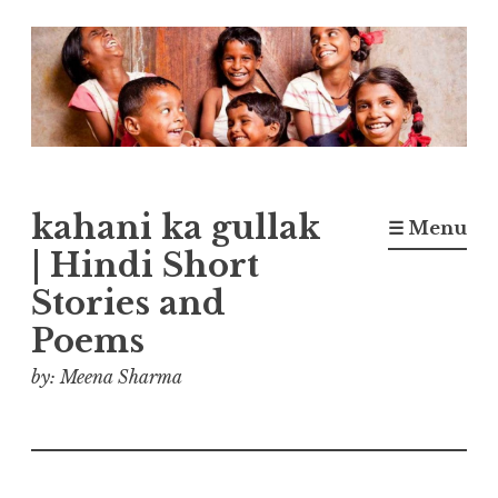
Skip
to
content
kahani ka gullak
☰ Menu
| Hindi Short
Stories and
Poems
by: Meena Sharma