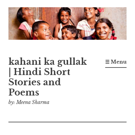
Skip
to
content
kahani ka gullak
☰ Menu
| Hindi Short
Stories and
Poems
by: Meena Sharma