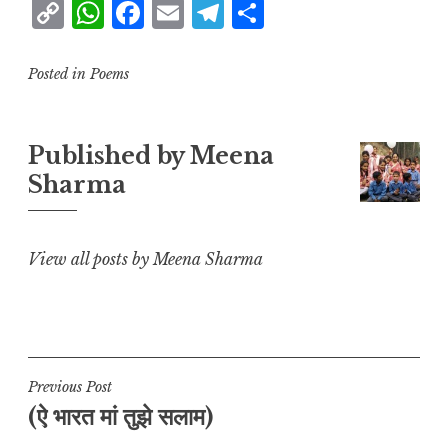
C
W
F
E
T
S
o
h
a
m
el
h
p
at
c
ai
e
a
Posted in
Poems
y
s
e
l
g
r
L
A
b
r
e
Published by
Meena
i
p
o
a
Sharma
n
p
o
m
k
k
View all posts by Meena Sharma
Post
Previous Post
(ऐ भारत मां तुझे सलाम)
navigation