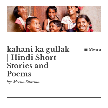
Skip
to
content
kahani ka gullak
☰ Menu
| Hindi Short
Stories and
Poems
by: Meena Sharma