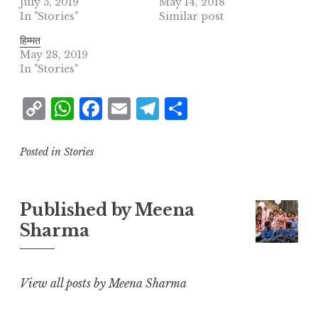
July 5, 2019
May 14, 2018
In "Stories"
Similar post
हिम्मत
May 28, 2019
In "Stories"
C
W
F
E
T
S
o
h
a
m
el
h
p
at
c
ai
e
a
Posted in
Stories
y
s
e
l
g
r
L
A
b
r
e
Published by
Meena
i
p
o
a
Sharma
n
p
o
m
k
k
View all posts by Meena Sharma