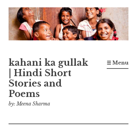
Skip
to
content
kahani ka gullak
☰ Menu
| Hindi Short
Stories and
Poems
by: Meena Sharma