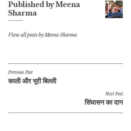
L
A
b
r
e
Published by
Meena
i
p
o
a
Sharma
n
p
o
m
k
k
View all posts by Meena Sharma
Post
Previous Post
काली और भूरी बिल्ली
navigation
Next Post
सिंघासन का दान