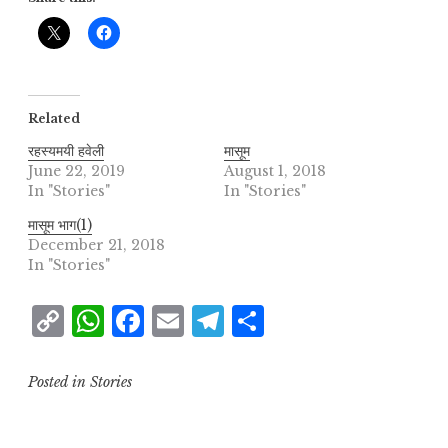
Related
रहस्यमयी हवेली
मासूम
June 22, 2019
August 1, 2018
In "Stories"
In "Stories"
मासूम भाग(1)
December 21, 2018
In "Stories"
C
W
F
E
T
S
o
h
a
m
el
h
p
at
c
ai
e
a
Posted in
Stories
y
s
e
l
g
r