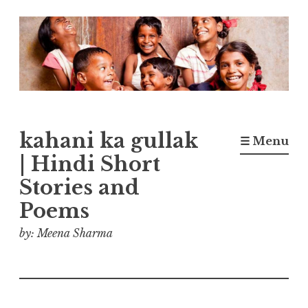
Skip
to
content
kahani ka gullak
☰ Menu
| Hindi Short
Stories and
Poems
by: Meena Sharma