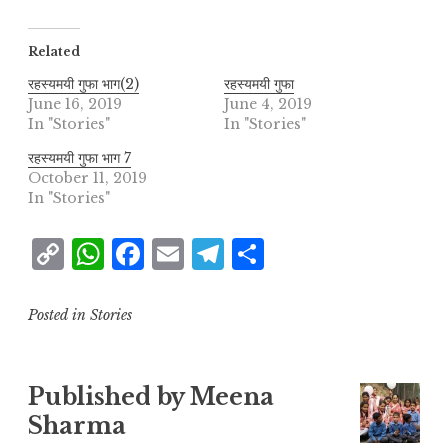
Related
रहस्यमयी गुफा भाग(2)
रहस्यमयी गुफा
June 16, 2019
June 4, 2019
In "Stories"
In "Stories"
रहस्यमयी गुफा भाग 7
October 11, 2019
In "Stories"
C
W
F
E
T
S
o
h
a
m
el
h
p
at
c
ai
e
a
Posted in
Stories
y
s
e
l
g
r
L
A
b
r
e
Published by
Meena
i
p
o
a
Sharma
n
p
o
m