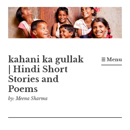
Skip
to
content
kahani ka gullak
☰ Menu
| Hindi Short
Stories and
Poems
by: Meena Sharma