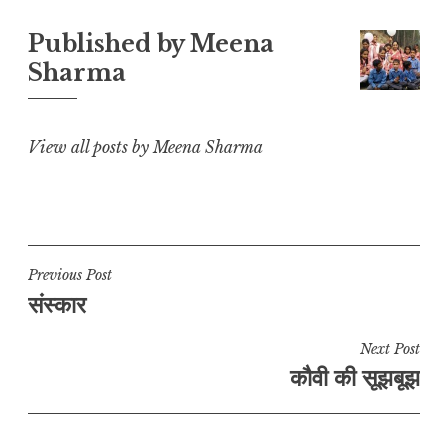
L
A
b
r
e
Published by
Meena
i
p
o
a
Sharma
n
p
o
m
k
k
View all posts by Meena Sharma
Post
Previous Post
संस्कार
navigation
Next Post
कौवी की सूझबूझ