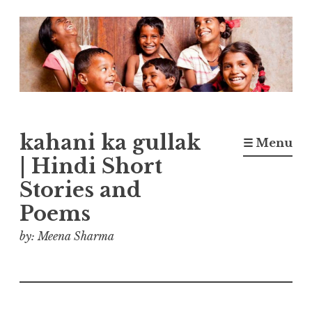
Skip
to
content
kahani ka gullak
☰ Menu
| Hindi Short
Stories and
Poems
by: Meena Sharma