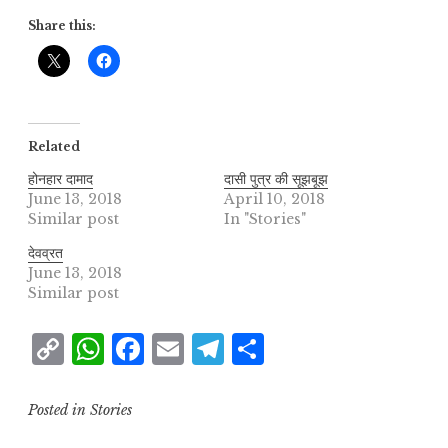
Share this:
Related
होनहार दामाद
दासी पुत्र की सूझबूझ
June 13, 2018
April 10, 2018
Similar post
In "Stories"
देवव्रत
June 13, 2018
Similar post
C
W
F
E
T
S
o
h
a
m
el
h
p
at
c
ai
e
a
Posted in
Stories
y
s
e
l
g
r