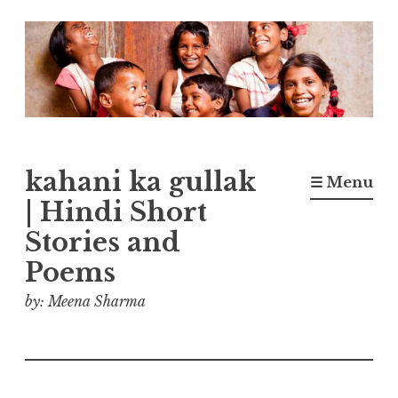
Skip
to
content
kahani ka gullak
☰ Menu
| Hindi Short
Stories and
Poems
by: Meena Sharma